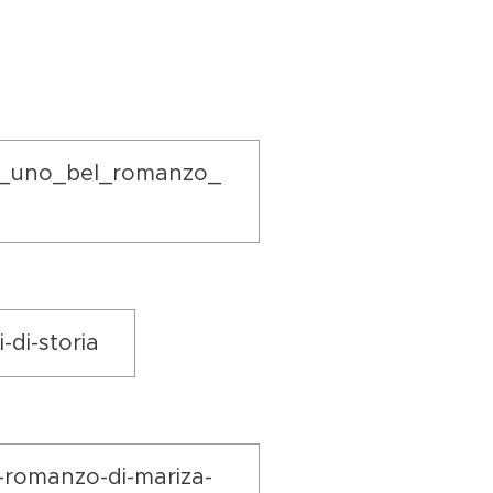
ibia_uno_bel_romanzo_
-di-storia
il-romanzo-di-mariza-