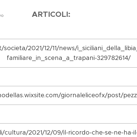
ARTICOLI:
pe di Salvo
t/societa/2021/12/11/news/i_siciliani_della_l
familiare_in_scena_a_trapani-329782614/
inodellas.wixsite.com/giornaleliceofx/post/pezzi
oli/cultura/2021/12/09/il-ricordo-che-se-ne-ha-