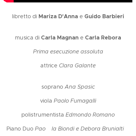
Mariza D'Ann
a
Guido Barbieri
libretto di
e
Carla Magnan
Carla Rebora
musica di
e
Prima esecuzione assoluta
attrice
Clara Galante
soprano
Ana Spasic
viola
Paolo Fumagalli
polistrumentista
Edmondo Romano
Piano Duo
Pao
la Biondi e Debora Brunialti