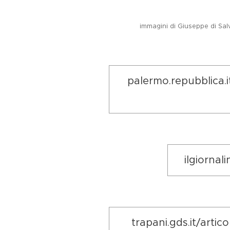
immagini di Giusep
palermo.repubblica.i
ilgiornal
trapani.gds.it/artic